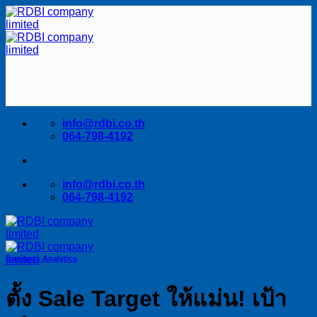
Skip
to
content
info@rdbi.co.th
064-798-4192
info@rdbi.co.th
064-798-4192
Business Analytics
ตั้ง Sale Target ให้แม่น! เป้า