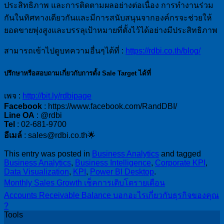
ประสิทธิภาพ และการติดตามผลอย่างต่อเนื่อง การทำงานร่วม
กันในทิศทางเดียวกันและมีการสนับสนุนจากองค์กรจะช่วยให้
ยอดขายพุ่งสูงและบรรลุเป้าหมายที่ตั้งไว้ได้อย่างมีประสิทธิภาพ
สามารถเข้าไปดูบทความอื่นๆได้ที่ :
https://rdbi.co.th/blog/
ปรึกษาหรือสอบถามเกี่ยวกับการ
ตั้ง Sale Target ได้ที่
เพจ :
http://bit.ly/rdbipage
Facebook
: https://www.facebook.com/RandDBI/
Line OA
: @rdbi
Tel
: 02-681-9700
อีเมล์
: sales@rdbi.co.th🌟
This entry was posted in
Business Analytics
and tagged
Business Analytics
,
Business Intelligence
,
Corporate KPI
,
Data Visualization
,
KPI
,
Power BI Desktop
.
Monthly Sales Growth เช็คการเติบโตรายเดือน
Accounts Receivable Balance บอกอะไรเกี่ยวกับธุรกิจของคุณ
?
Tools