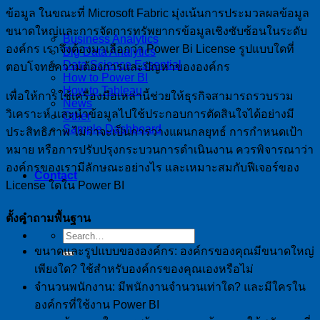
ข้อมูล ในขณะที่ Microsoft Fabric มุ่งเน้นการประมวลผลข้อมูล
ขนาดใหญ่และการจัดการทรัพยากรข้อมูลเชิงซับซ้อนในระดับ
Business Analytics
องค์กร เราจึงต้องมาเลือกว่า Power Bi License รูปแบบใดที่
Big Data Analytics
Data Science Essential
ตอบโจทย์ความต้องการและปัญหาขององค์กร
How to Power BI
How to Tableau
เพื่อให้การใช้เครื่องมือเหล่านี้ช่วยให้ธุรกิจสามารถรวบรวม
News
วิเคราะห์ และนำข้อมูลไปใช้ประกอบการตัดสินใจได้อย่างมี
Other
Sample Dashboard
ประสิทธิภาพ ไม่ว่าจะเป็นการวางแผนกลยุทธ์ การกำหนดเป้า
หมาย หรือการปรับปรุงกระบวนการดำเนินงาน ควรพิจารณาว่า
องค์กรของเรามีลักษณะอย่างไร และเหมาะสมกับฟีเจอร์ของ
Contact
License ใดใน Power BI
ตั้งคำถามพื้นฐาน
ขนาดและรูปแบบขององค์กร: องค์กรของคุณมีขนาดใหญ่
เพียงใด? ใช้สำหรับองค์กรของคุณเองหรือไม่
จำนวนพนักงาน: มีพนักงานจำนวนเท่าใด? และมีใครใน
องค์กรที่ใช้งาน Power BI