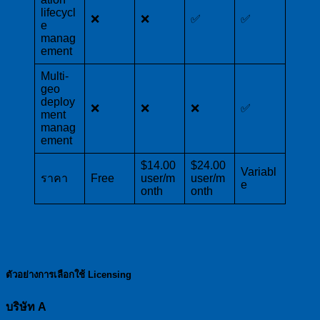
lifecycl
❌
❌
✅
✅
e
manag
ement
Multi-
geo
deploy
❌
❌
❌
✅
ment
manag
ement
$14.00
$24.00
Variabl
ราคา
Free
user/m
user/m
e
onth
onth
ตัวอย่างการเลือกใช้
Licensing
บริษัท
A