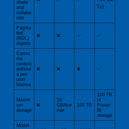
share
ไป)
and
collabo
rate
Pagina
ted
❌
❌
✅
✅
(RDL)
reports
Consu
me
content
without
❌
❌
❌
✅
a per-
user
license
100 TB
Maxim
10
of
um
❌
GB/lice
100 TB
Power
storage
nse
BI
storage
Model