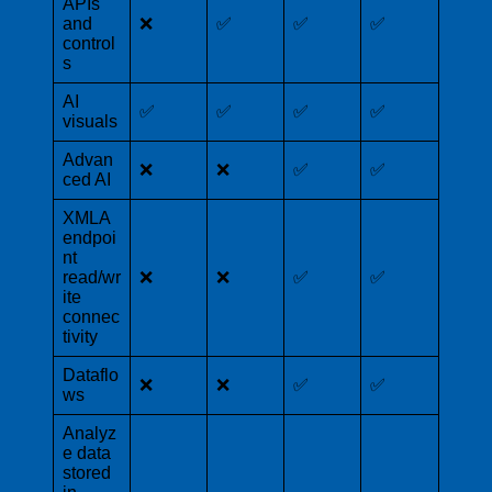
APIs
and
❌
✅
✅
✅
control
s
AI
✅
✅
✅
✅
visuals
Advan
❌
❌
✅
✅
ced AI
XMLA
endpoi
nt
read/wr
❌
❌
✅
✅
ite
connec
tivity
Dataflo
❌
❌
✅
✅
ws
Analyz
e data
stored