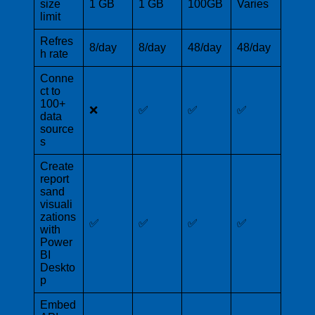
size
1 GB
1 GB
100GB
Varies
limit
Refres
8/day
8/day
48/day
48/day
h rate
Conne
ct to
100+
❌
✅
✅
✅
data
source
s
Create
report
sand
visuali
zations
✅
✅
✅
✅
with
Power
BI
Deskto
p
Embed