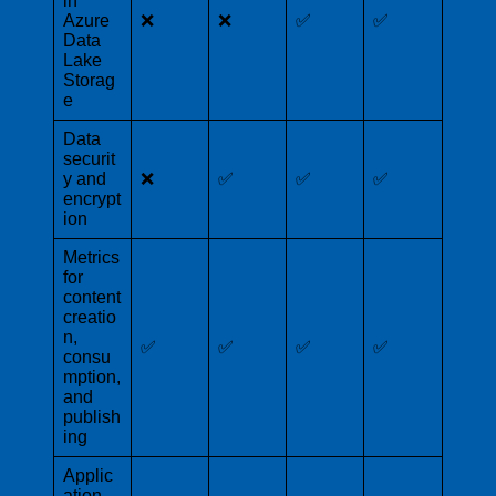
in
Azure
❌
❌
✅
✅
Data
Lake
Storag
e
Data
securit
y and
❌
✅
✅
✅
encrypt
ion
Metrics
for
content
creatio
n,
✅
✅
✅
✅
consu
mption,
and
publish
ing
Applic
ation