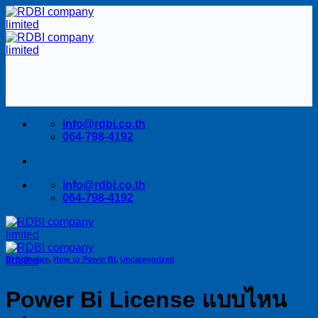
Skip
to
content
info@rdbi.co.th
064-798-4192
info@rdbi.co.th
064-798-4192
BI Software
,
How to Power BI
,
Uncategorized
Power Bi License แบบไหน