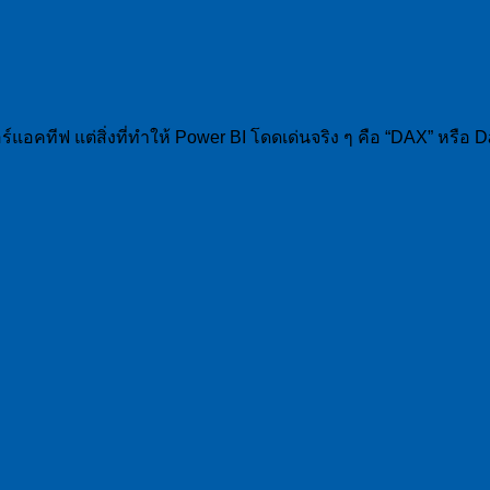
อคทีฟ แต่สิ่งที่ทำให้ Power BI โดดเด่นจริง ๆ คือ “DAX” หรือ Dat