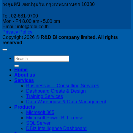
วงลุมพินี เขตปทุมวัน กรุงเทพมหานคร 10330
-------------------------------
Tel. 02-681-9700
Mon - Fri 8.00 am - 5.00 pm
Email: info@rdbi.co.th
Privacy Policy
Copyright 2026 ©
R&D BI company limited. All rights
reserved.
Home
About us
Services
Business & IT Consulting Services
Dashboard Create & Design
Training Services
Data Warehouse & Data Management
Products
Microsoft 365
Microsoft Power BI License
SQL Server
DBIz Intelligence Dashboard