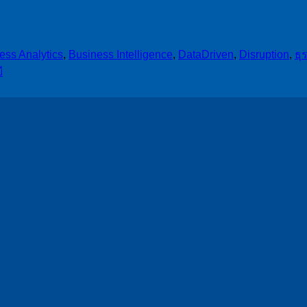
ess Analytics
,
Business Intelligence
,
DataDriven
,
Disruption
,
ธุ
ี