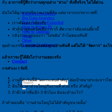
คือ
อาการที่รู้สึกว่างานทุกอย่าง “ด่วน” ทั้งที่จริงๆ ไม่ได้ด่วน
มันไม่ได้มาจากปริมาณงานที่ล้น แต่มาจากบรรยากาศที่:
Business Analytics
Big Data Analytics
Data Science Essential
เรา
คิดเองว่าต้องรีบ
How to Power BI
หัวหน้าพูดแค่นิดเดียว เราก็
ตีความว่าต้องส่งเดี๋ยวนี้
How to Tableau
กลัวว่าจะถูกมองว่า “ไม่ขยัน” ถ้าไม่ตอบทันที
News
Other
Sample Dashboard
สุดท้ายเราจึง
ตอบสนองต่อทุกอย่างทันที แต่ไม่ได้ “จัดการ” อะไร
แล้วเราจะรู้ได้ยังไงว่างานเยอะจริง
Contact
ถามตัวเอง 3 ข้อนี้:
งานที่ทำวันนี้มี “ผลกระทบสำคัญ” ต่อเป้าหมายระยะยาวไ
ฉันใช้เวลาส่วนใหญ่กับงานที่
ด่วน
หรือ
สำคัญ
?
ถ้ามีเวลาเพิ่มอีก 3 ชั่วโมง ฉันจะทำอะไร?
ถ้าคำตอบคือ “งานส่วนใหญ่ไม่ได้สำคัญขนาดนั้น”