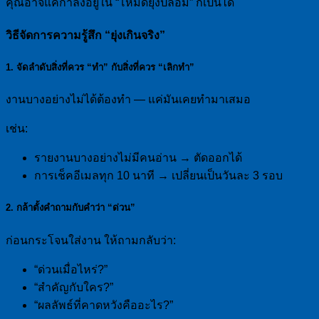
คุณอาจแค่กำลังอยู่ใน “โหมดยุ่งปลอม” ก็เป็นได้
วิธีจัดการความรู้สึก “ยุ่งเกินจริง”
1. จัดลำดับสิ่งที่ควร “ทำ” กับสิ่งที่ควร “เลิกทำ”
งานบางอย่างไม่ได้ต้องทำ — แค่มันเคยทำมาเสมอ
เช่น:
รายงานบางอย่างไม่มีคนอ่าน → ตัดออกได้
การเช็คอีเมลทุก 10 นาที → เปลี่ยนเป็นวันละ 3 รอบ
2. กล้าตั้งคำถามกับคำว่า “ด่วน”
ก่อนกระโจนใส่งาน ให้ถามกลับว่า:
“ด่วนเมื่อไหร่?”
“สำคัญกับใคร?”
“ผลลัพธ์ที่คาดหวังคืออะไร?”