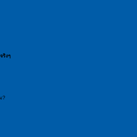
จริงๆ
หม?