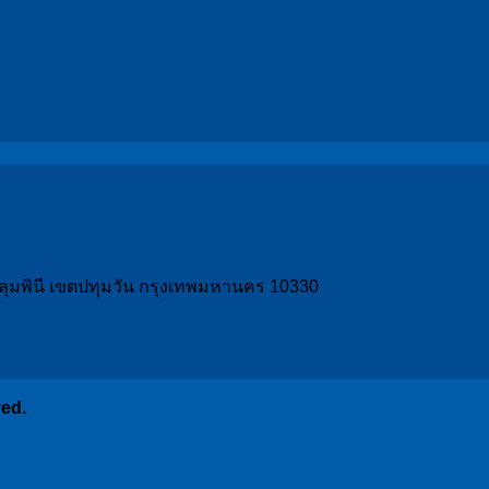
วงลุมพินี เขตปทุมวัน กรุงเทพมหานคร 10330
ved.