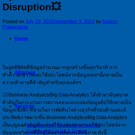
Disruption💥
Posted on
July 19, 2024
September 3, 2024
by
Natarin
Prakongpak
Home
ในยุคดิจิทัลที่ข้อมูลจำนวนมากถูกสร้างขึ้นทุกวินาที การ
About us
ทำความเข้าใจและใช้ประโยชน์จากข้อมูลเหล่านี้กลายเป็น
ความท้าทายที่สำคัญสำหรับทุกองค์กร
👉🏻Business Analytics/Big Data Analytics ได้เข้ามามีบทบาท
สำคัญในกระบวนการตรวจสอบและแปลงข้อมูลดิบให้กลายเป็น
Services
ข้อมูลเชิงลึก ที่ช่วยในการตัดสินใจทางธุรกิจที่รอบด้านและมี
ประสิทธิภาพมากขึ้น Business Analytics/Big Data Analytics
เป็นกุญแจสำคัญที่จะช่วยให้องค์กรสามารถใช้ประโยชน์จาก
Business & IT Consulting Services
Dashboard Create & Design
ข้อมูลมหาศาลที่มีอยู่ได้อย่างเต็มประสิทธิภาพ ดังนี้