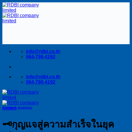
Skip
to
content
info@rdbi.co.th
064-798-4192
info@rdbi.co.th
064-798-4192
Business Analytics
🗝️กุญแจสู่ความสำเร็จในยุค