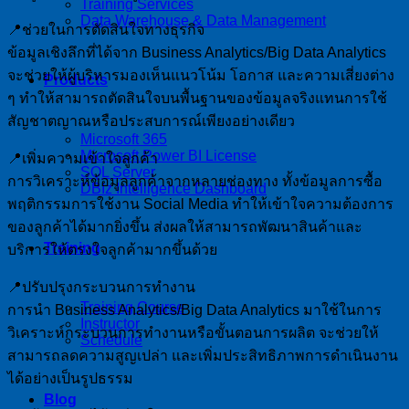
Training Services
Data Warehouse & Data Management
📍ช่วยในการตัดสินใจทางธุรกิจ
ข้อมูลเชิงลึกที่ได้จาก Business Analytics/Big Data Analytics
จะช่วยให้ผู้บริหารมองเห็นแนวโน้ม โอกาส และความเสี่ยงต่าง
Products
ๆ ทำให้สามารถตัดสินใจบนพื้นฐานของข้อมูลจริงแทนการใช้
สัญชาตญาณหรือประสบการณ์เพียงอย่างเดียว
Microsoft 365
Microsoft Power BI License
📍เพิ่มความเข้าใจลูกค้า
SQL Server
การวิเคราะห์ข้อมูลลูกค้าจากหลายช่องทาง ทั้งข้อมูลการซื้อ
DBIz Intelligence Dashboard
พฤติกรรมการใช้งาน Social Media ทำให้เข้าใจความต้องการ
ของลูกค้าได้มากยิ่งขึ้น ส่งผลให้สามารถพัฒนาสินค้าและ
Training
บริการให้ตรงใจลูกค้ามากขึ้นด้วย
📍ปรับปรุงกระบวนการทำงาน
Training Course
การนำ Business Analytics/Big Data Analytics มาใช้ในการ
Instructor
วิเคราะห์กระบวนการทำงานหรือขั้นตอนการผลิต จะช่วยให้
Schedule
สามารถลดความสูญเปล่า และเพิ่มประสิทธิภาพการดำเนินงาน
ได้อย่างเป็นรูปธรรม
Blog