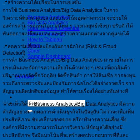
📍สร้างความได้เปรียบในการแข่งขัน
การใช้ Business Analytics/Big Data Analytics ในการ
Business Analytics
วิเคราะห์ตลาด คู่แข่ง และแนวโน้มอุตสาหกรรม จะช่วยให้
Big Data Analytics
องค์กรสามารถเห็นโอกาสใหม่ ๆ วางกลยุทธ์เชิงรุก ปรับตัวได้
Data Science Essential
ทันต่อการเปลี่ยนแปลง และสร้างความแตกต่างจากคู่แข่งได้
How to Power BI
How to Tableau
News
📍ลดความเสี่ยงและป้องกันการฉ้อโกง (Risk & Fraud
Other
Detection)
Sample Dashboard
การนำ Business Analytics/Big Data Analytics มาช่วยในการ
ประเมินและจัดการความเสี่ยงในด้านต่าง ๆ เช่น สต็อกสินค้า
ปริมาณการจัดซื้อวัตถุดิบ จัดซื้อสินค้า การให้สินเชื่อ การลงทุน
Contact
รวมถึงการตรวจจับและป้องกันการฉ้อโกงได้อย่างรวดเร็ว จาก
สัญญาณผิดปกติของข้อมูล ทำให้ตามเรื่องได้อย่างทันท่วงที
💡จะเห็นได้ว่า Business Analytics/Big Data Analytics มีความ
สำคัญอย่างมากต่อการดำเนินธุรกิจในปัจจุบัน ไม่ว่าจะเพื่อเพิ่ม
ประสิทธิภาพ ขับเคลื่อนยอดขาย หรือบริหารความเสี่ยง ซึ่ง
องค์กรที่มีความสามารถในการวิเคราะห์ข้อมูลได้อย่างมี
ประสิทธิภาพ จึงมีแนวโน้มที่จะสร้างผลประกอบการที่ดีและ