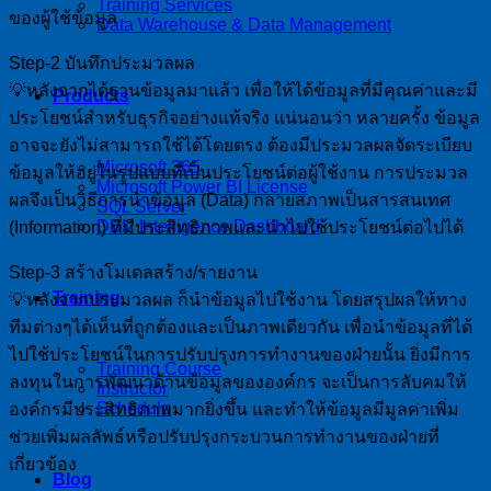
Training Services
ของผู้ใช้ข้อมูล
Data Warehouse & Data Management
Step-2 บันทึกประมวลผล
💡หลังจากได้ฐานข้อมูลมาแล้ว เพื่อให้ได้ข้อมูลที่มีคุณค่าและมี
Products
ประโยชน์สำหรับธุรกิจอย่างแท้จริง แน่นอนว่า หลายครั้ง ข้อมูล
อาจจะยังไม่สามารถใช้ได้โดยตรง ต้องมีประมวลผลจัดระเบียบ
Microsoft 365
ข้อมูลให้อยู่ในรูปแบบที่เป็นประโยชน์ต่อผู้ใช้งาน การประมวล
Microsoft Power BI License
ผลจึงเป็นวิธีการนำข้อมูล (Data) กลายสภาพเป็นสารสนเทศ
SQL Server
DBIz Intelligence Dashboard
(Information) ที่มีประสิทธิภาพและนำไปใช้ประโยชน์ต่อไปได้
Step-3 สร้างโมเดลสร้าง/รายงาน
Training
💡หลังจากประมวลผล ก็นำข้อมูลไปใช้งาน โดยสรุปผลให้ทาง
ทีมต่างๆได้เห็นที่ถูกต้องและเป็นภาพเดียวกัน เพื่อนำข้อมูลที่ได้
ไปใช้ประโยชน์ในการปรับปรุงการทำงานของฝ่ายนั้น ยิ่งมีการ
Training Course
ลงทุนในการพัฒนาด้านข้อมูลขององค์กร จะเป็นการลับคมให้
Instructor
Schedule
องค์กรมีประสิทธิภาพมากยิ่งขึ้น และทำให้ข้อมูลมีมูลค่าเพิ่ม
ช่วยเพิ่มผลลัพธ์หรือปรับปรุงกระบวนการทำงานของฝ่ายที่
เกี่ยวข้อง
Blog