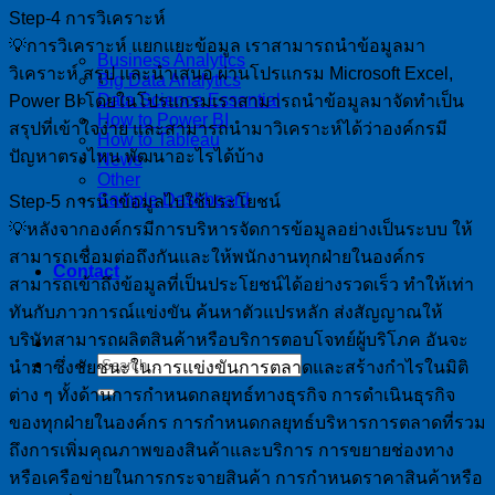
Step-4 การวิเคราะห์
💡การวิเคราะห์ แยกแยะข้อมูล เราสามารถนำข้อมูลมา
Business Analytics
วิเคราะห์ สรุป และนำเสนอ ผ่านโปรแกรม Microsoft Excel,
Big Data Analytics
Data Science Essential
Power BI โดยในโปรแกรมเราสามารถนำข้อมูลมาจัดทำเป็น
How to Power BI
สรุปที่เข้าใจง่าย และสามารถนำมาวิเคราะห์ได้ว่าองค์กรมี
How to Tableau
ปัญหาตรงไหน พัฒนาอะไรได้บ้าง
News
Other
Sample Dashboard
Step-5 การนำข้อมูลไปใช้ประโยชน์
💡หลังจากองค์กรมีการบริหารจัดการข้อมูลอย่างเป็นระบบ ให้
สามารถเชื่อมต่อถึงกันและให้พนักงานทุกฝ่ายในองค์กร
Contact
สามารถเข้าถึงข้อมูลที่เป็นประโยชน์ได้อย่างรวดเร็ว ทำให้เท่า
ทันกับภาวการณ์แข่งขัน ค้นหาตัวแปรหลัก ส่งสัญญาณให้
บริษัทสามารถผลิตสินค้าหรือบริการตอบโจทย์ผู้บริโภค อันจะ
นำมาซึ่งชัยชนะในการแข่งขันการตลาดและสร้างกำไรในมิติ
ต่าง ๆ ทั้งด้านการกำหนดกลยุทธ์ทางธุรกิจ การดำเนินธุรกิจ
ของทุกฝ่ายในองค์กร การกำหนดกลยุทธ์บริหารการตลาดที่รวม
ถึงการเพิ่มคุณภาพของสินค้าและบริการ การขยายช่องทาง
หรือเครือข่ายในการกระจายสินค้า การกำหนดราคาสินค้าหรือ