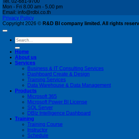
Tel. 02-681-9700
Mon - Fri 8.00 am - 5.00 pm
Email: info@rdbi.co.th
Privacy Policy
Copyright 2026 ©
R&D BI company limited. All rights reser
Home
About us
Services
Business & IT Consulting Services
Dashboard Create & Design
Training Services
Data Warehouse & Data Management
Products
Microsoft 365
Microsoft Power BI License
SQL Server
DBIz Intelligence Dashboard
Training
Training Course
Instructor
Schedule