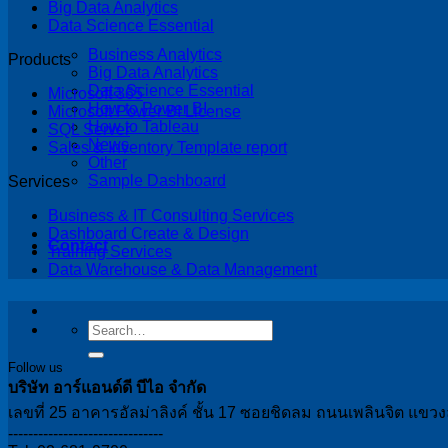
Big Data Analytics
Data Science Essential
Business Analytics
Products
Big Data Analytics
Data Science Essential
Microsoft 365
How to Power BI
Microsoft Power BI License
How to Tableau
SQL Server
News
Sales & Inventory Template report
Other
Sample Dashboard
Services
Business & IT Consulting Services
Dashboard Create & Design
Contact
Training Services
Data Warehouse & Data Management
Follow us
บริษัท อาร์แอนด์ดี บีไอ จำกัด
เลขที่ 25 อาคารอัลม่าลิงค์ ชั้น 17 ซอยชิดลม ถนนเพลินจิต แข
-------------------------------