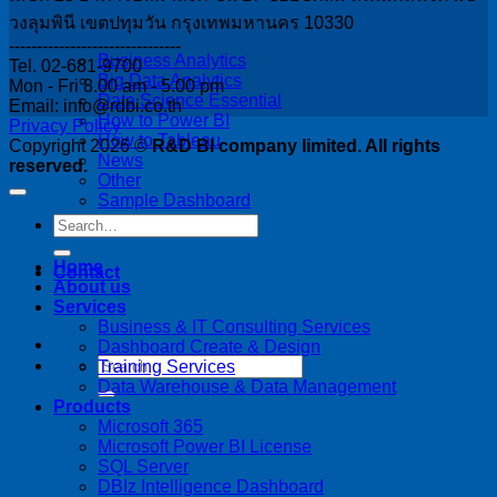
วงลุมพินี เขตปทุมวัน กรุงเทพมหานคร 10330
-------------------------------
Business Analytics
Tel. 02-681-9700
Big Data Analytics
Mon - Fri 8.00 am - 5.00 pm
Data Science Essential
Email: info@rdbi.co.th
How to Power BI
Privacy Policy
How to Tableau
Copyright 2026 ©
R&D BI company limited. All rights
News
reserved.
Other
Sample Dashboard
Home
Contact
About us
Services
Business & IT Consulting Services
Dashboard Create & Design
Training Services
Data Warehouse & Data Management
Products
Microsoft 365
Microsoft Power BI License
SQL Server
DBIz Intelligence Dashboard