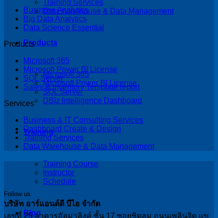
Training Services
Business Analytics
Data Warehouse & Data Management
Big Data Analytics
Data Science Essential
Products
Products
Microsoft 365
Microsoft Power BI License
Microsoft 365
SQL Server
Microsoft Power BI License
Sales & Inventory Template report
SQL Server
DBIz Intelligence Dashboard
Services
Business & IT Consulting Services
Dashboard Create & Design
Training
Training Services
Data Warehouse & Data Management
Training Course
Instructor
Schedule
Follow us
บริษัท อาร์แอนด์ดี บีไอ จำกัด
Blog
เลขที่ 25 อาคารอัลม่าลิงค์ ชั้น 17 ซอยชิดลม ถนนเพลินจิต แข