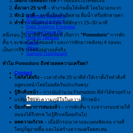
เลือกงานที่ต้องการทำ
– เขียนลงไปให้ชัดเจน
ตั้งเวลา 25 นาที
– ทำงานนั้นให้เต็มที่ โดยไม่วอกแวก
พัก 5 นาที
– ลุกขึ้นยืดเส้นยืดสาย ดื่มน้ำ หรือพักสายตา
Business Analytics
Big Data Analytics
ทำซ้ำ
– เมื่อครบ 4 รอบ ให้พักยาว 15–30 นาที
Data Science Essential
How to Power BI
หนึ่งรอบ 25 นาทีที่โฟกัสเต็มที่ เรียกว่า
“Pomodoro”
การพัก
How to Tableau
สั้น ๆ จะช่วยไม่ให้สมองล้า และการพักยาวหลังจบ 4 รอบจะ
News
Other
เป็นการรีชาร์จพลังอย่างแท้จริง
Sample Dashboard
ทำไม Pomodoro ถึงช่วยลดความเครียด?
Contact
โฟกัสได้จริง
– เวลาจำกัด 25 นาทีทำให้เราตั้งใจทำสิ่งที่
อยู่ตรงหน้าโดยไม่ผลัดวันประกันพรุ่ง
รู้สึกคืบหน้า
– การนับจำนวน Pomodoro ที่ทำได้ช่วยสร้าง
แรงจูงใจและความภูมิใจในความก้าวหน้า
ป้องกันอาการสมองล้า
– การพักสั้น ๆ ระหว่างรอบช่วยให้
สมองได้รีเฟรช ไม่รู้สึกเหนื่อยเกินไป
ลดความกังวล
– เมื่อมีกรอบเวลาและแผนชัดเจน งานที่
ใหญ่ก็ดูง่ายขึ้น และไม่สร้างความเครียดสะสม