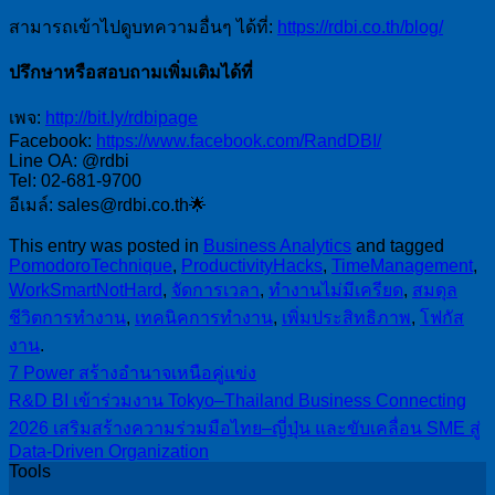
สามารถเข้าไปดูบทความอื่นๆ ได้ที่:
https://rdbi.co.th/blog/
ปรึกษาหรือสอบถามเพิ่มเติมได้ที่
เพจ:
http://bit.ly/rdbipage
Facebook:
https://www.facebook.com/RandDBI/
Line OA: @rdbi
Tel: 02-681-9700
อีเมล์: sales@rdbi.co.th🌟
This entry was posted in
Business Analytics
and tagged
PomodoroTechnique
,
ProductivityHacks
,
TimeManagement
,
WorkSmartNotHard
,
จัดการเวลา
,
ทำงานไม่มีเครียด
,
สมดุล
ชีวิตการทำงาน
,
เทคนิคการทำงาน
,
เพิ่มประสิทธิภาพ
,
โฟกัส
งาน
.
7 Power สร้างอำนาจเหนือคู่แข่ง
R&D BI เข้าร่วมงาน Tokyo–Thailand Business Connecting
2026 เสริมสร้างความร่วมมือไทย–ญี่ปุ่น และขับเคลื่อน SME สู่
Data-Driven Organization
Tools