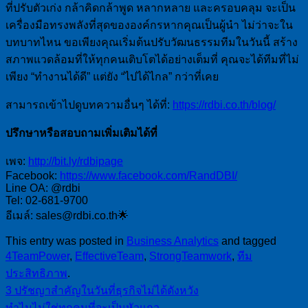
ที่ปรับตัวเก่ง กล้าคิดกล้าพูด หลากหลาย และครอบคลุม จะเป็น
เครื่องมือทรงพลังที่สุดขององค์กรหากคุณเป็นผู้นำ ไม่ว่าจะใน
บทบาทไหน ขอเพียงคุณเริ่มต้นปรับวัฒนธรรมทีมในวันนี้ สร้าง
สภาพแวดล้อมที่ให้ทุกคนเติบโตได้อย่างเต็มที่ คุณจะได้ทีมที่ไม่
เพียง “ทำงานได้ดี” แต่ยัง “ไปได้ไกล” กว่าที่เคย
สามารถเข้าไปดูบทความอื่นๆ ได้ที่:
https://rdbi.co.th/blog/
ปรึกษาหรือสอบถามเพิ่มเติมได้ที่
เพจ:
http://bit.ly/rdbipage
Facebook:
https://www.facebook.com/RandDBI/
Line OA: @rdbi
Tel: 02-681-9700
อีเมล์: sales@rdbi.co.th🌟
This entry was posted in
Business Analytics
and tagged
4TeamPower
,
EffectiveTeam
,
StrongTeamwork
,
ทีม
ประสิทธิภาพ
.
3 ปรัชญาสำคัญในวันที่ธุรกิจไม่ได้ดังหวัง
ทำไมไม่ใช่ทุกคนที่จะเป็นหัวแถว