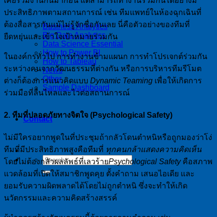
เคยร่วมงานกันมาก่อน แต่สามารถทำงานร่วมกันได้อย่างมี
ประสิทธิภาพตามสถานการณ์ เช่น ทีมแพทย์ในห้องฉุกเฉินที่
ต้องสื่อสารกันแม้ไม่รู้จักชื่อกันเลย นี่คือตัวอย่างของทีมที่
Business Analytics
Big Data Analytics
ยืดหยุ่นและเข้าใจเป้าหมายร่วมกัน
Data Science Essential
How to Power BI
ในองค์กรทั่วไป การทำงานข้ามแผนก การทำโปรเจกต์ร่วมกัน
How to Tableau
ระหว่างคนจากวัฒนธรรมที่ต่างกัน หรือการบริหารทีมรีโมต
News
Other
ต่างก็ต้องการแนวคิดแบบ
Dynamic Teaming
เพื่อให้เกิดการ
Sample Dashboard
ร่วมมือที่ลื่นไหลและไวต่อสถานการณ์
2. ทีมที่ปลอดภัยทางจิตใจ (Psychological Safety)
Contact
ไม่มีใครอยากพูดในที่ประชุมถ้ากลัวโดนตำหนิหรือถูกมองว่าโง่
ทีมที่มีประสิทธิภาพสูงคือทีมที่
ทุกคนกล้าแสดงความคิดเห็น
โดยไม่ต้องกลัวผลลัพธ์ที่เลวร้าย
Psychological Safety
คือสภาพ
แวดล้อมที่เปิดให้สมาชิกพูดคุย ตั้งคำถาม เสนอไอเดีย และ
ยอมรับความผิดพลาดได้โดยไม่ถูกตำหนิ ซึ่งจะทำให้เกิด
นวัตกรรมและความคิดสร้างสรรค์