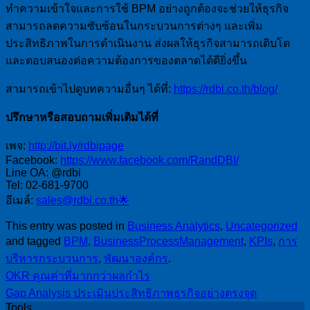
ทำความเข้าใจและการใช้ BPM อย่างถูกต้องจะช่วยให้ธุรกิจ
สามารถลดความซับซ้อนในกระบวนการต่างๆ และเพิ่ม
ประสิทธิภาพในการดำเนินงาน ส่งผลให้ธุรกิจสามารถเติบโต
และตอบสนองต่อความต้องการของตลาดได้ดียิ่งขึ้น
สามารถเข้าไปดูบทความอื่นๆ ได้ที่:
https://rdbi.co.th/blog/
ปรึกษาหรือสอบถามเพิ่มเติมได้ที่
เพจ:
http://bit.ly/rdbipage
Facebook:
https://www.facebook.com/RandDBI/
Line OA: @rdbi
Tel: 02-681-9700
อีเมล์:
sales@rdbi.co.th🌟
This entry was posted in
Business Analytics
,
Uncategorized
and tagged
BPM
,
BusinessProcessManagement
,
KPIs
,
การ
บริหารกระบวนการ
,
พัฒนาองค์กร
.
OKR คุณค่าที่มากกว่าผลกำไร
Gap Analysis ประเมินประสิทธิภาพธุรกิจอย่างตรงจุด
Tools