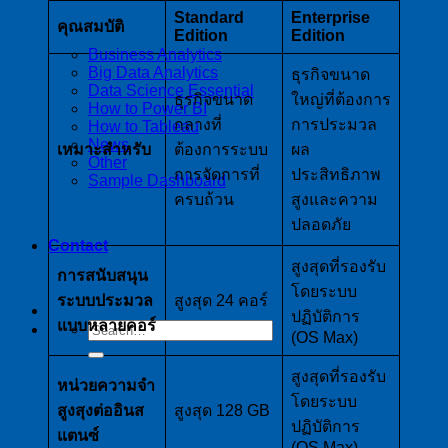
Standard
Enterprise
คุณสมบัติ
Edition
Edition
Business Analytics
Big Data Analytics
ธุรกิจขนาด
Data Science Essential
ธุรกิจขนาด
ใหญ่ที่ต้องการ
How to Power BI
กลางที่
การประมวล
How to Tableau
News
เหมาะสำหรับ
ต้องการระบบ
ผล
Other
การจัดการที่
ประสิทธิภาพ
Sample Dashboard
ครบถ้วน
สูงและความ
ปลอดภัย
Contact
สูงสุดที่รองรับ
การสนับสนุน
โดยระบบ
ระบบประมวล
สูงสุด 24 คอร์
ปฏิบัติการ
แบบหลายคอร์
(OS Max)
สูงสุดที่รองรับ
หน่วยความจำ
โดยระบบ
สูงสุงต่ออินส
สูงสุด 128 GB
ปฏิบัติการ
แตนซ์
(OS Max)