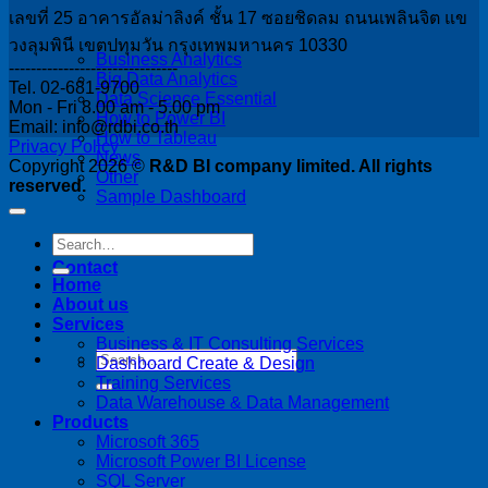
เลขที่ 25 อาคารอัลม่าลิงค์ ชั้น 17 ซอยชิดลม ถนนเพลินจิต แข
วงลุมพินี เขตปทุมวัน กรุงเทพมหานคร 10330
Business Analytics
-------------------------------
Big Data Analytics
Tel. 02-681-9700
Data Science Essential
Mon - Fri 8.00 am - 5.00 pm
How to Power BI
Email: info@rdbi.co.th
How to Tableau
Privacy Policy
News
Copyright 2026 ©
R&D BI company limited. All rights
Other
reserved.
Sample Dashboard
Contact
Home
About us
Services
Business & IT Consulting Services
Dashboard Create & Design
Training Services
Data Warehouse & Data Management
Products
Microsoft 365
Microsoft Power BI License
SQL Server