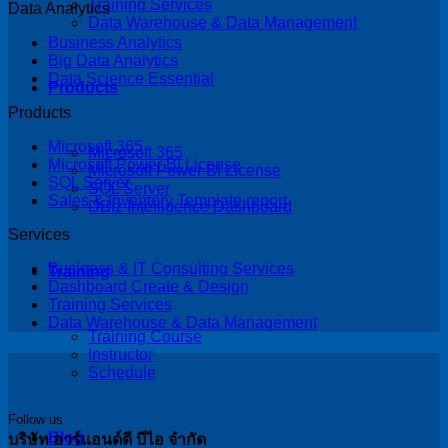
Training Services
Data Analytics
Data Warehouse & Data Management
Business Analytics
Big Data Analytics
Data Science Essential
Products
Products
Microsoft 365
Microsoft 365
Microsoft Power BI License
Microsoft Power BI License
SQL Server
SQL Server
Sales & Inventory Template report
DBIz Intelligence Dashboard
Services
Business & IT Consulting Services
Training
Dashboard Create & Design
Training Services
Data Warehouse & Data Management
Training Course
Instructor
Schedule
Follow us
Blog
บริษัท อาร์แอนด์ดี บีไอ จำกัด