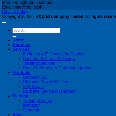
Mon - Fri 8.00 am - 5.00 pm
Email: info@rdbi.co.th
Privacy Policy
Copyright 2026 ©
R&D BI company limited. All rights reser
Home
About us
Services
Business & IT Consulting Services
Dashboard Create & Design
Training Services
Data Warehouse & Data Management
Products
Microsoft 365
Microsoft Power BI License
SQL Server
DBIz Intelligence Dashboard
Training
Training Course
Instructor
Schedule
Blog