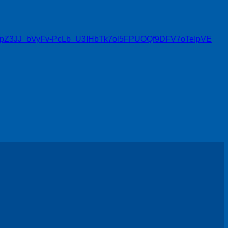
GB_8PyypZ3JJ_bVyFv-PcLb_U3IHbTk7ol5FPUOQf9DFV7oTeIpVE