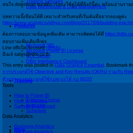
Training Services
สนใจ download ซอฟต์แวร์ลองใช้ดูได้ที่ลิงก์นี้ค่ะ พร้อมอ่านรายล
Data Warehouse & Data Management
บทความนี้เขียนได้ดี เหมาะสำหรับคนที่เริ่มต้นที่อยากลองดูค่ะ
https://www.analyticsvidhya.com/blog/2017/09/building-m
Products
ต้องการสอบถามข้อมูลเพิ่มเติม สามารถติดต่อได้ที่
https://rdbi.c
สอบถามเพิ่มเติมที่เพจ
Microsoft 365
Line official Account :
@rdbi
Microsoft Power BI License
อีเมล์ sales@rdbi.co.th
SQL Server
DBIz Intelligence Dashboard
This entry was posted in
Data Science Essential
. Bookmark t
การประยุกต์ใช้ Objective and Key Results (OKRs) ร่วมกับ Re
ตัวอย่างการประยุกต์ใช้กฏพาเรโต้ กฏ 80/20
Training
Tools
How to Power BI
Training Course
How to Tableau
Instructor
Sample Dashboard
Schedule
Data Analytics
Business Analytics
Blog
Big Data Analytics