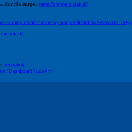
ะเอียดเพิ่มเติมดูค่ะ
https://orange.biolab.si/
achine-learning-model-fun-using-orange/?fbclid=IwAR2ivv
o.th/contact/
he
permalink
.
port / Dashboard ในองค์กร