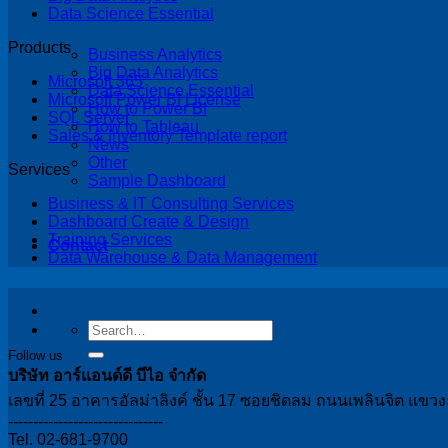
Data Science Essential
Products
Business Analytics
Big Data Analytics
Microsoft 365
Data Science Essential
Microsoft Power BI License
How to Power BI
SQL Server
How to Tableau
Sales & Inventory Template report
News
Other
Services
Sample Dashboard
Business & IT Consulting Services
Dashboard Create & Design
Training Services
Contact
Data Warehouse & Data Management
Follow us
บริษัท อาร์แอนด์ดี บีไอ จำกัด
เลขที่ 25 อาคารอัลม่าลิงค์ ชั้น 17 ซอยชิดลม ถนนเพลินจิต แข
-------------------------------
Tel. 02-681-9700