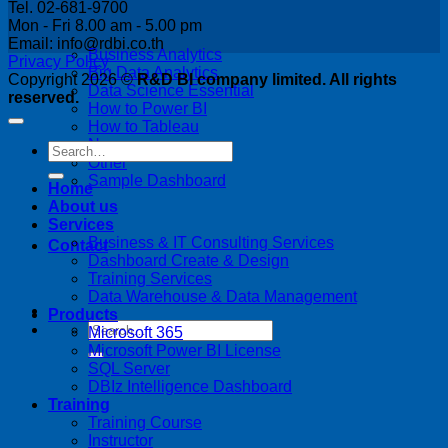
Tel. 02-681-9700
Mon - Fri 8.00 am - 5.00 pm
Email: info@rdbi.co.th
Business Analytics
Privacy Policy
Big Data Analytics
Copyright 2026 ©
R&D BI company limited. All rights
Data Science Essential
reserved.
How to Power BI
How to Tableau
News
Other
Sample Dashboard
Home
About us
Services
Business & IT Consulting Services
Contact
Dashboard Create & Design
Training Services
Data Warehouse & Data Management
Products
Microsoft 365
Microsoft Power BI License
SQL Server
DBIz Intelligence Dashboard
Training
Training Course
Instructor