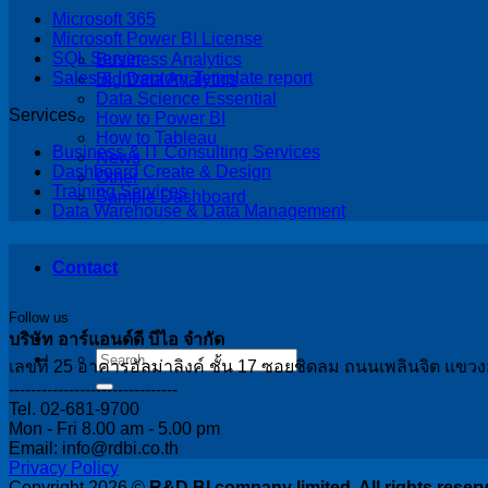
Microsoft 365
Microsoft Power BI License
SQL Server
Business Analytics
Sales & Inventory Template report
Big Data Analytics
Data Science Essential
Services
How to Power BI
How to Tableau
Business & IT Consulting Services
News
Dashboard Create & Design
Other
Training Services
Sample Dashboard
Data Warehouse & Data Management
Contact
Follow us
บริษัท อาร์แอนด์ดี บีไอ จำกัด
เลขที่ 25 อาคารอัลม่าลิงค์ ชั้น 17 ซอยชิดลม ถนนเพลินจิต แข
-------------------------------
Tel. 02-681-9700
Mon - Fri 8.00 am - 5.00 pm
Email: info@rdbi.co.th
Privacy Policy
Copyright 2026 ©
R&D BI company limited. All rights reser