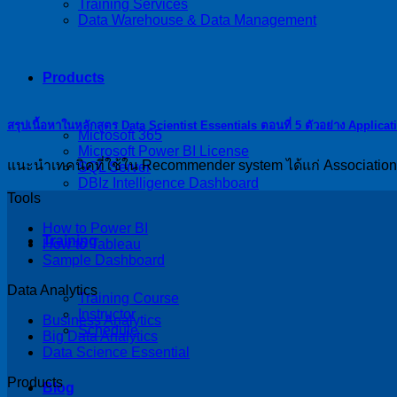
Training Services
Data Warehouse & Data Management
Products
สรุปเนื้อหาในหลักสูตร Data Scientist Essentials ตอนที่ 5 ตัวอย่าง Applic
Microsoft 365
Microsoft Power BI License
แนะนำเทคนิคที่ใช้ใน Recommender system ได้แก่ Association a
SQL Server
DBIz Intelligence Dashboard
Tools
How to Power BI
Training
How to Tableau
Sample Dashboard
Data Analytics
Training Course
Instructor
Business Analytics
Schedule
Big Data Analytics
Data Science Essential
Products
Blog