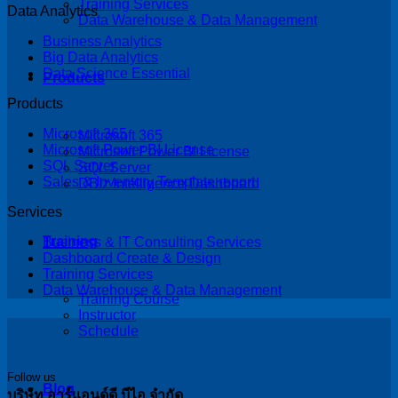
Training Services
Data Analytics
Data Warehouse & Data Management
Business Analytics
Big Data Analytics
Data Science Essential
Products
Products
Microsoft 365
Microsoft 365
Microsoft Power BI License
Microsoft Power BI License
SQL Server
SQL Server
Sales & Inventory Template report
DBIz Intelligence Dashboard
Services
Training
Business & IT Consulting Services
Dashboard Create & Design
Training Services
Data Warehouse & Data Management
Training Course
Instructor
Schedule
Follow us
Blog
บริษัท อาร์แอนด์ดี บีไอ จำกัด