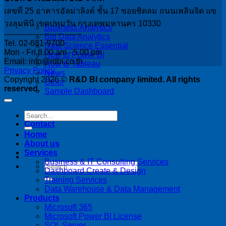
เลขที่ 25 อาคารอัลม่าลิงค์ ชั้น 17 ซอยชิดลม ถนนเพลินจิต แข
วงลุมพินี เขตปทุมวัน กรุงเทพมหานคร 10330
Business Analytics
-------------------------------
Big Data Analytics
Tel. 02-681-9700
Data Science Essential
Mon - Fri 8.00 am - 5.00 pm
How to Power BI
Email: info@rdbi.co.th
How to Tableau
Privacy Policy
News
Copyright 2026 ©
R&D BI company limited. All rights
Other
reserved.
Sample Dashboard
Contact
Home
About us
Services
Business & IT Consulting Services
Dashboard Create & Design
Training Services
Data Warehouse & Data Management
Products
Microsoft 365
Microsoft Power BI License
SQL Server