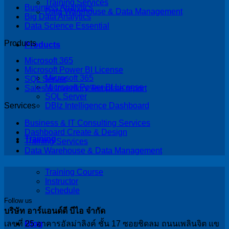
Training Services
Business Analytics
Data Warehouse & Data Management
Big Data Analytics
Data Science Essential
Products
Products
Microsoft 365
Microsoft Power BI License
Microsoft 365
SQL Server
Microsoft Power BI License
Sales & Inventory Template report
SQL Server
DBIz Intelligence Dashboard
Services
Business & IT Consulting Services
Dashboard Create & Design
Training
Training Services
Data Warehouse & Data Management
Training Course
Instructor
Schedule
Follow us
บริษัท อาร์แอนด์ดี บีไอ จำกัด
เลขที่ 25 อาคารอัลม่าลิงค์ ชั้น 17 ซอยชิดลม ถนนเพลินจิต แข
Blog