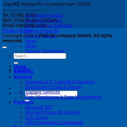
วงลุมพินี เขตปทุมวัน กรุงเทพมหานคร 10330
-------------------------------
Tel. 02-681-9700
Business Analytics
Mon - Fri 8.00 am - 5.00 pm
Big Data Analytics
Email: info@rdbi.co.th
Data Science Essential
Privacy Policy
How to Power BI
Copyright 2026 ©
R&D BI company limited. All rights
How to Tableau
reserved.
News
Other
Sample Dashboard
Home
Contact
About us
Services
Business & IT Consulting Services
Dashboard Create & Design
Training Services
Data Warehouse & Data Management
Products
Microsoft 365
Microsoft Power BI License
SQL Server
DBIz Intelligence Dashboard