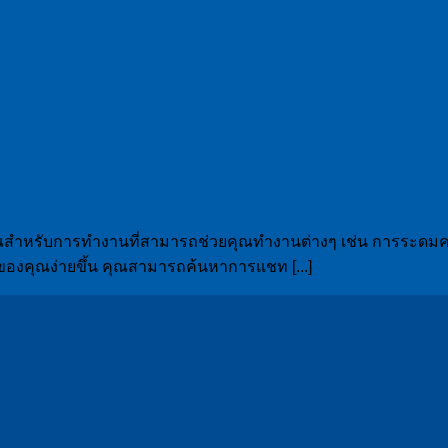
ของคุณสําหรับการทํางานที่สามารถช่วยคุณทํางานต่างๆ เช่น การระ
านของคุณง่ายขึ้น คุณสามารถค้นหาการแชท [...]