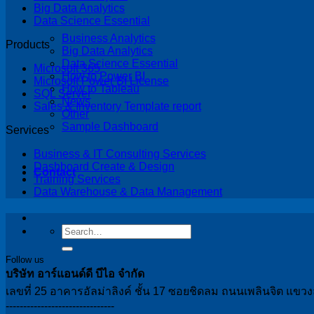
Big Data Analytics
Data Science Essential
Business Analytics
Products
Big Data Analytics
Data Science Essential
Microsoft 365
How to Power BI
Microsoft Power BI License
How to Tableau
SQL Server
News
Sales & Inventory Template report
Other
Sample Dashboard
Services
Business & IT Consulting Services
Dashboard Create & Design
Contact
Training Services
Data Warehouse & Data Management
Follow us
บริษัท อาร์แอนด์ดี บีไอ จำกัด
เลขที่ 25 อาคารอัลม่าลิงค์ ชั้น 17 ซอยชิดลม ถนนเพลินจิต แข
-------------------------------