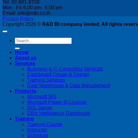
Tel. 02-681-9700
Mon - Fri 8.00 am - 5.00 pm
Email: info@rdbi.co.th
Privacy Policy
Copyright 2026 ©
R&D BI company limited. All rights reser
Home
About us
Services
Business & IT Consulting Services
Dashboard Create & Design
Training Services
Data Warehouse & Data Management
Products
Microsoft 365
Microsoft Power BI License
SQL Server
DBIz Intelligence Dashboard
Training
Training Course
Instructor
Schedule