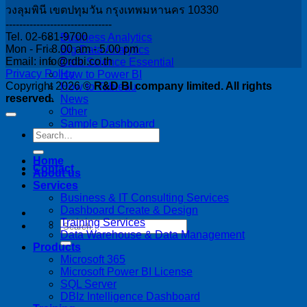
วงลุมพินี เขตปทุมวัน กรุงเทพมหานคร 10330
-------------------------------
Tel. 02-681-9700
Business Analytics
Mon - Fri 8.00 am - 5.00 pm
Big Data Analytics
Email: info@rdbi.co.th
Data Science Essential
Privacy Policy
How to Power BI
Copyright 2026 ©
R&D BI company limited. All rights
How to Tableau
reserved.
News
Other
Sample Dashboard
Home
Contact
About us
Services
Business & IT Consulting Services
Dashboard Create & Design
Training Services
Data Warehouse & Data Management
Products
Microsoft 365
Microsoft Power BI License
SQL Server
DBIz Intelligence Dashboard