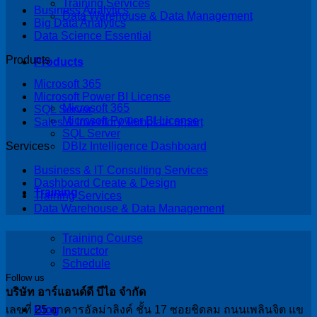
Training Services
Business Analytics
Data Warehouse & Data Management
Big Data Analytics
Data Science Essential
Products
Products
Microsoft 365
Microsoft Power BI License
Microsoft 365
SQL Server
Microsoft Power BI License
Sales & Inventory Template report
SQL Server
DBIz Intelligence Dashboard
Services
Business & IT Consulting Services
Dashboard Create & Design
Training
Training Services
Data Warehouse & Data Management
Training Course
Instructor
Schedule
Follow us
บริษัท อาร์แอนด์ดี บีไอ จำกัด
เลขที่ 25 อาคารอัลม่าลิงค์ ชั้น 17 ซอยชิดลม ถนนเพลินจิต แข
Blog