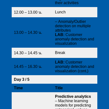
their activities
Lunch
12.00 – 13.00 น.
– Anomaly/Outlier
detection on multiple
attributes
13.00 – 14.30 น.
LAB:
Customer
anomaly detection and
visualization
Break
14.30 – 14.45 น.
LAB:
Customer
14.45 – 16.30 น.
anomaly detection and
visualization (cont.)
Day 3 / 5
Time
Title
Predictive analytics
– Machine learning
models for predicting