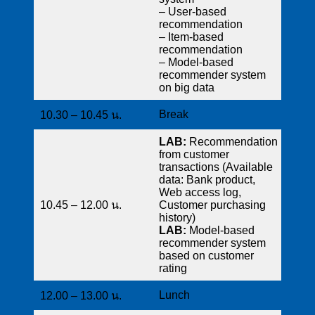
– User-based
recommendation
– Item-based
recommendation
– Model-based
recommender system
on big data
Break
10.30 – 10.45 น.
LAB:
Recommendation
from customer
transactions (Available
data: Bank product,
Web access log,
10.45 – 12.00 น.
Customer purchasing
history)
LAB:
Model-based
recommender system
based on customer
rating
Lunch
12.00 – 13.00 น.