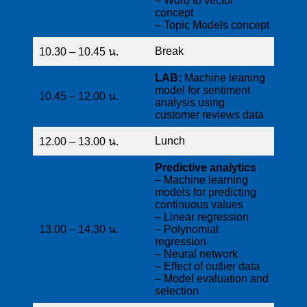
– Word to vector
concept
– Topic Models concept
Break
10.30 – 10.45 น.
LAB:
Machine leaning
model for sentiment
10.45 – 12.00 น.
analysis using
customer reviews data
Lunch
12.00 – 13.00 น.
Predictive analytics
– Machine learning
models for predicting
continuous values
– Linear regression
13.00 – 14.30 น.
– Polynomial
regression
– Neural network
– Effect of outlier data
– Model evaluation and
selection