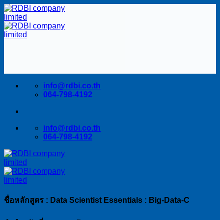
Skip
to
content
info@rdbi.co.th
064-798-4192
info@rdbi.co.th
064-798-4192
ชื่อหลักสูตร :
Data Scientist Essentials : Big-Data-C