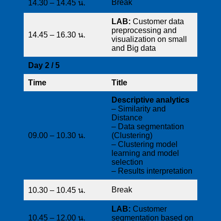
Break
14.30 – 14.45 น.
LAB:
Customer data
preprocessing and
14.45 – 16.30 น.
visualization on small
and Big data
Day 2 / 5
Time
Title
Descriptive analytics
– Similarity and
Distance
– Data segmentation
09.00 – 10.30 น.
(Clustering)
– Clustering model
learning and model
selection
– Results interpretation
Break
10.30 – 10.45 น.
LAB:
Customer
10.45 – 12.00 น.
segmentation based on