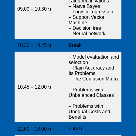
categorical values
– Naïve Bayes
09.00 – 10.30 น.
– Logistic regression
– Support Vector
Machine
– Decision tree
– Neural network
Break
10.30 – 10.45 น.
– Model evaluation and
selection
– Plain Accuracy and
Its Problems
– The Confusion Matrix
10.45 – 12.00 น.
– Problems with
Unbalanced Classes
– Problems with
Unequal Costs and
Benefits
Lunch
12.00 – 13.00 น.