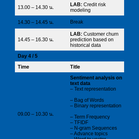
LAB:
Credit risk
13.00 – 14.30 น.
modeling
Break
14.30 – 14.45 น.
LAB:
Customer churn
14.45 – 16.30 น.
prediction based on
historical data
Day 4 / 5
Time
Title
Sentiment analysis on
text data
– Text representation
– Bag of Words
– Binary representation
09.00 – 10.30 น.
– Term Frequency
– TFIDF
– N-gram Sequences
– Advance topics