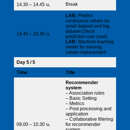
Break
14.30 – 14.45 น.
LAB:
Predict
continuous values on
small dataset and big
dataset (Stock
14.45 – 16.30 น.
prediction use case)
LAB:
Machine learning
model for missing
values replacement
Day 5 / 5
Time
Title
Recommender
system
– Association rules
– Basic Setting
– Metrics
– Post processing and
application
– Collaborative filtering
09.00 – 10.30 น.
for recommender
system