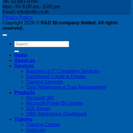
Tel. 02-681-9700
Mon - Fri 8.00 am - 5.00 pm
Email: info@rdbi.co.th
Privacy Policy
Copyright 2026 ©
R&D BI company limited. All rights
reserved.
Home
About us
Services
Business & IT Consulting Services
Dashboard Create & Design
Training Services
Data Warehouse & Data Management
Products
Microsoft 365
Microsoft Power BI License
SQL Server
DBIz Intelligence Dashboard
Training
Training Course
Instructor