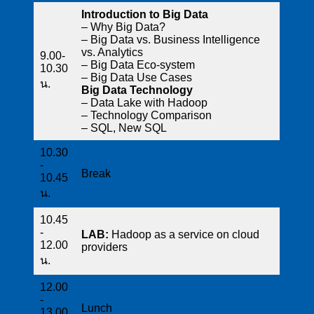
Introduction to Big Data
– Why Big Data?
– Big Data vs. Business Intelligence
vs. Analytics
9.00-
– Big Data Eco-system
10.30
– Big Data Use Cases
น.
Big Data Technology
– Data Lake with Hadoop
– Technology Comparison
– SQL, New SQL
10.30
-
Break
10.45
น.
10.45
-
LAB:
Hadoop as a service on cloud
12.00
providers
น.
12.00
-
Lunch
13.00