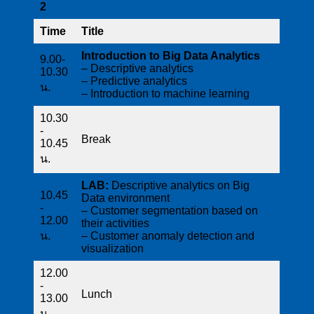
2
Time
Title
Introduction to Big Data Analytics
9.00-
– Descriptive analytics
10.30
– Predictive analytics
น.
– Introduction to machine learning
10.30
-
Break
10.45
น.
LAB:
Descriptive analytics on Big
10.45
Data environment
-
– Customer segmentation based on
12.00
their activities
น.
– Customer anomaly detection and
visualization
12.00
-
Lunch
13.00
น.