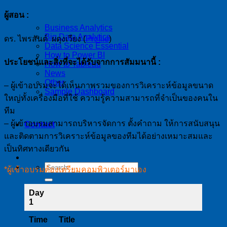
ผู้สอน :
Business Analytics
Big Data Analytics
ดร. ไพรสันต์ ผดุงเวียง (
Profile
)
Data Science Essential
How to Power BI
ประโยชน์และสิ่งที่จะได้รับจากการสัมมนานี้ :
How to Tableau
News
Other
– ผู้เข้าอบรมจะได้เห็นภาพรวมของการวิเคราะห์ข้อมูลขนาด
Sample Dashboard
ใหญ่ทั้งเครื่องมือที่ใช้ ความรู้ความสามารถที่จำเป็นของคนใน
ทีม
– ผู้เข้าอบรมสามารถบริหารจัดการ ตั้งคำถาม ให้การสนับสนุน
Contact
และติดตามการวิเคราะห์ข้อมูลของทีมได้อย่างเหมาะสมและ
เป็นทิศทางเดียวกัน
*ผู้เข้าอบรมต้องเตรียมคอมพิวเตอร์มาเอง
Day
1
Time
Title