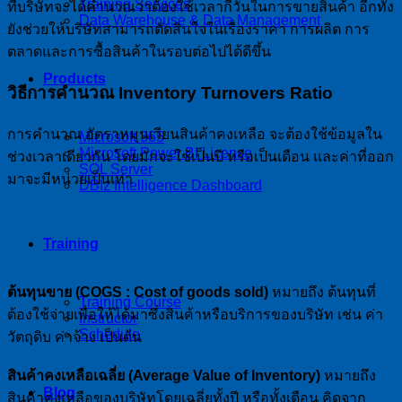
Training Services
ที่บริษัทจะได้คำนวณว่าต้องใช้เวลากี่วันในการขายสินค้า อีกทั้ง
Data Warehouse & Data Management
ยังช่วยให้บริษัทสามารถตัดสินใจในเรื่องราคา การผลิต การ
ตลาดและการซื้อสินค้าในรอบต่อไปได้ดีขึ้น
Products
วิธีการคำนวณ Inventory Turnovers Ratio
การคำนวณ อัตราหมุนเวียนสินค้าคงเหลือ จะต้องใช้ข้อมูลใน
Microsoft 365
Microsoft Power BI License
ช่วงเวลาเดียวกัน โดยมักจะใช้เป็นปี หรือเป็นเดือน และค่าที่ออก
SQL Server
มาจะมีหน่วยเป็นเท่า
DBIz Intelligence Dashboard
Training
ต้นทุนขาย (COGS : Cost of goods sold)
หมายถึง ต้นทุนที่
Training Course
ต้องใช้จ่ายเพื่อให้ได้มาซึ่งสินค้าหรือบริการของบริษัท เช่น ค่า
Instructor
Schedule
วัตถุดิบ ค่าจ้าง เป็นต้น
สินค้าคงเหลือเฉลี่ย (Average Value of Inventory)
หมายถึง
Blog
สินค้าคงเหลือของบริษัทโดยเฉลี่ยทั้งปี หรือทั้งเดือน คิดจาก