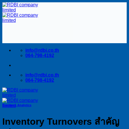
Skip
to
content
info@rdbi.co.th
064-798-4192
info@rdbi.co.th
064-798-4192
Business Analytics
Inventory Turnovers สำคัญ