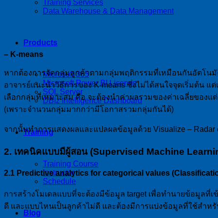
Training Services
Data Warehouse & Data Management
Products
– K-means
หากต้องการจัดกลุ่มลูกค้าตามกลุ่มพฤติกรรมที่เหมือนกันอัตโนมั
Microsoft 365
Microsoft Power BI License
อาจารย์แนะนำวิธีการของ K-means ซึ่งไม่ได้สนใจจุดเริ่มต้น แต่เ
SQL Server
เลือกกลุ่มที่เหมาะสม คือ จะต้องนำค่าผลรวมของค่าเฉลี่ยของแต
DBIz Intelligence Dashboard
(เพราะจำนวนกลุ่มมากกว่ามีโอกาสรวมกลุ่มกันได้)
จากนั้นทำการแสดงผลและแปลผลข้อมูลด้วย Visualize – Radar 
Training
2.
เทคนิคแบบมีผู้สอน (Supervised Machine Learni
Training Course
Instructor
2.1
Predictive analytics for
categorical values (Classificati
Schedule
การสร้างโมเดลแบบที่จะต้องมีข้อมูล target เพื่อทำนายข้อมูลที่เข้
ดี และแบบไหนเป็นลูกค้าไม่ดี และต้องมีการแบ่งข้อมูลที่ใช้ส
Blog